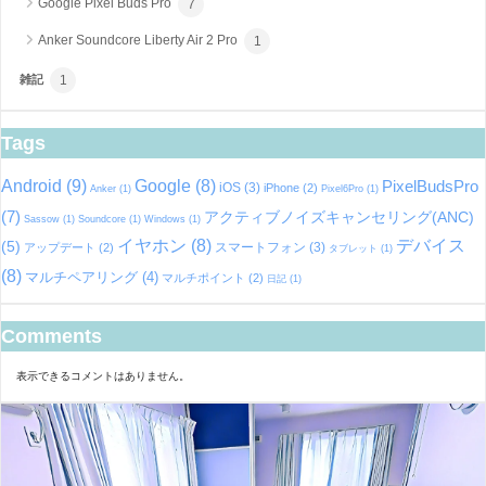
Google Pixel Buds Pro
7
Anker Soundcore Liberty Air 2 Pro
1
雑記
1
Tags
Android
(9)
Google
(8)
PixelBudsPro
iOS
(3)
iPhone
(2)
Anker
(1)
Pixel6Pro
(1)
(7)
アクティブノイズキャンセリング(ANC)
Sassow
(1)
Soundcore
(1)
Windows
(1)
イヤホン
(8)
デバイス
(5)
スマートフォン
(3)
アップデート
(2)
タブレット
(1)
(8)
マルチペアリング
(4)
マルチポイント
(2)
日記
(1)
Comments
表示できるコメントはありません。